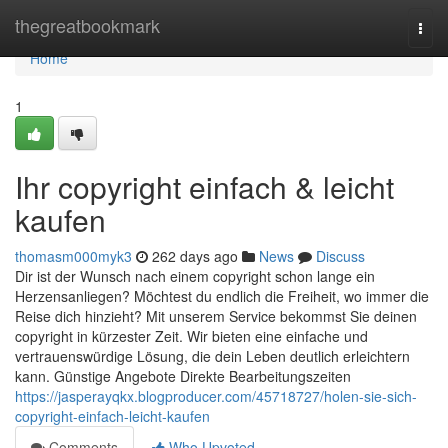
Home
thegreatbookmark
Togg
navi
Home
1
Ihr copyright einfach & leicht
kaufen
thomasm000myk3
262 days ago
News
Discuss
Dir ist der Wunsch nach einem copyright schon lange ein
Herzensanliegen? Möchtest du endlich die Freiheit, wo immer die
Reise dich hinzieht? Mit unserem Service bekommst Sie deinen
copyright in kürzester Zeit. Wir bieten eine einfache und
vertrauenswürdige Lösung, die dein Leben deutlich erleichtern
kann. Günstige Angebote Direkte Bearbeitungszeiten
https://jasperayqkx.blogproducer.com/45718727/holen-sie-sich-
copyright-einfach-leicht-kaufen
Comments
Who Upvoted