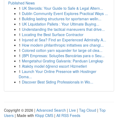
Published News
1
UK Steroids: Your Guide to Safe & Legal Altern...
1
Dublin Community Event Explores Practical Ways ...
1
Building lasting structures for sportsman welln...
1
UK Liquidation Pallets : Your Ultimate Buying...
1
Understanding the tactical maneuvers that drive...
1
Locating the Best Surface Contractor
1
Injured at Sea? Find an Experienced Admiralty A...
1
How modern philanthropic initiatives are changi...
1
Colored cotton yarn squander for large oil clea...
1
{BPI Empresas: Soluções Bancárias para o Seu...
1
Mengetahui Grating Galvanis: Panduan Lengkap
1
Ataköy model öğrenci escort Hizmetleri
1
Launch Your Online Presence with Hostinger
Doma...
1
Discover Best Siding Professionals in Wo...
Copyright © 2026 |
Advanced Search
|
Live
|
Tag Cloud
|
Top
Users
| Made with
Kliqqi CMS
|
All RSS Feeds