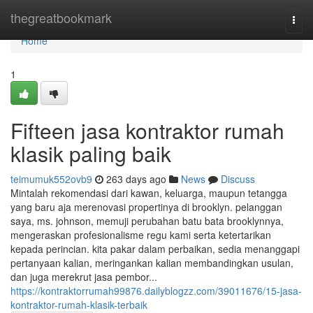
Home
thegreatbookmark
Togg
navi
Home
1
Fifteen jasa kontraktor rumah
klasik paling baik
teimumuk552ovb9
263 days ago
News
Discuss
Mintalah rekomendasi dari kawan, keluarga, maupun tetangga
yang baru aja merenovasi propertinya di brooklyn. pelanggan
saya, ms. johnson, memuji perubahan batu bata brooklynnya,
mengeraskan profesionalisme regu kami serta ketertarikan
kepada perincian. kita pakar dalam perbaikan, sedia menanggapi
pertanyaan kalian, meringankan kalian membandingkan usulan,
dan juga merekrut jasa pembor...
https://kontraktorrumah99876.dailyblogzz.com/39011676/15-jasa-
kontraktor-rumah-klasik-terbaik