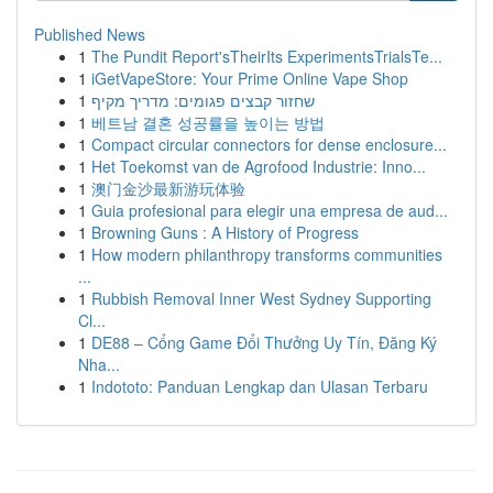
Published News
1
The Pundit Report'sTheirIts ExperimentsTrialsTe...
1
iGetVapeStore: Your Prime Online Vape Shop
1
שחזור קבצים פגומים: מדריך מקיף
1
베트남 결혼 성공률을 높이는 방법
1
Compact circular connectors for dense enclosure...
1
Het Toekomst van de Agrofood Industrie: Inno...
1
澳门金沙最新游玩体验
1
Guia profesional para elegir una empresa de aud...
1
Browning Guns : A History of Progress
1
How modern philanthropy transforms communities
...
1
Rubbish Removal Inner West Sydney Supporting
Cl...
1
DE88 – Cổng Game Đổi Thưởng Uy Tín, Đăng Ký
Nha...
1
Indototo: Panduan Lengkap dan Ulasan Terbaru