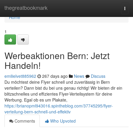
Home
thegreatbookmark
Togg
navi
Home
1
Werbeaktionen Bern: Jetzt
Handeln!
emilielvet885962
267 days ago
News
Discuss
Du möchtest deine Flyer schnell und zuverlässig in Bern
verteilen? Dann bist du bei uns genau richtig! Wir bieten dir ein
blitzschnelles und effizientes Flyer-Verteilsystem für deine
Werbung. Egal ob es um Plakate,
https://brianopml943016.spintheblog.com/37745295/flyer-
verteilung-bern-schnell-und-effektiv
Comments
Who Upvoted