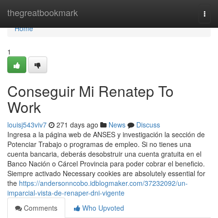
Home
thegreatbookmark
Togg
navi
Home
1
Conseguir Mi Renatep To
Work
louisj543viv7
271 days ago
News
Discuss
Ingresa a ​la página web de ANSES y investigación la sección ⁢de
Potenciar Trabajo o programas de empleo. Si no​ tienes una
cuenta bancaria, deberás desobstruir una cuenta ​gratuita en el
Banco Nación o Cárcel Provincia para poder cobrar el beneficio.
Siempre activado Necessary cookies are absolutely essential for
the
https://andersonncobo.idblogmaker.com/37232092/un-
imparcial-vista-de-renaper-dni-vigente
Comments
Who Upvoted