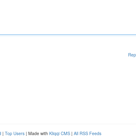
Rep
d
|
Top Users
| Made with
Kliqqi CMS
|
All RSS Feeds