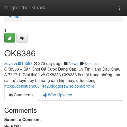
Home
thegreatbookmark
Togg
navi
Home
1
OK8386
zoyarzsl915593
275 days ago
News
Discuss
OK8386 – Sân Chơi Cá Cược Đẳng Cấp, Uy Tín Hàng Đầu Châu
Á ???? 1. Giới thiệu về OK8386 OK8386 là một trong những nhà
cái trực tuyến uy tín hàng đầu hiện nay, được đông
https://denisuehe884442.bloggerswise.com/profile
Comments
Who Upvoted
Comments
Submit a Comment
No HTML