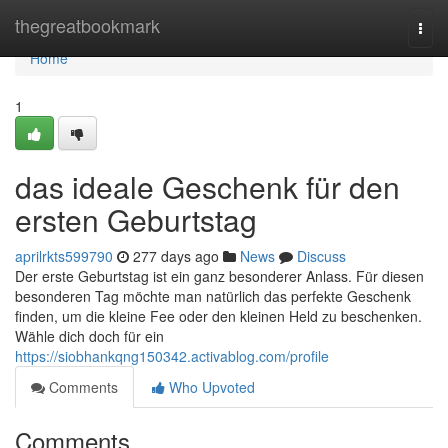
Home
thegreatbookmark
Togg
navi
Home
1
das ideale Geschenk für den
ersten Geburtstag
aprilrkts599790
277 days ago
News
Discuss
Der erste Geburtstag ist ein ganz besonderer Anlass. Für diesen
besonderen Tag möchte man natürlich das perfekte Geschenk
finden, um die kleine Fee oder den kleinen Held zu beschenken.
Wähle dich doch für ein
https://siobhankqng150342.activablog.com/profile
Comments
Who Upvoted
Comments