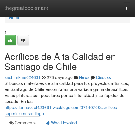
Home
thegreatbookmark
Togg
navi
Home
1
Acrílicos de Alta Calidad en
Santiago de Chile
sachinrkms024631
276 days ago
News
Discuss
Si buscas materiales de alta calidad para tus proyectos artísticos,
en Santiago de Chile encontrarás una variada gama de acrílicos.
Estas pinturas son populares por su intensidad y su rapidez de
secado. En las
https://tiannacdbl423691.wssblogs.com/37140708/acrílicos-
superior-en-santiago
Comments
Who Upvoted