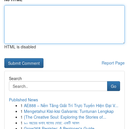
HTML is disabled
Report Page
Search
Go
Published News
1
AE888 – Nền Tảng Giải Trí Trực Tuyến Hiện Đại V...
1
Mengetahui Kisi-kisi Galvanis: Tuntunan Lengkap
1
{The Creative Soul: Exploring the Stories of...
1
৯০ বছরের গুনাহ মাফের দোয়া: একটি আমল
1
Grow268 Register: A Beginner's Guide