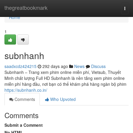
Home
thegreatbookmark
Togg
navi
Home
1
subnhanh
saadxcdz424215
292 days ago
News
Discuss
Subnhanh – Trang xem phim online miễn phí, Vietsub, Thuyết
Minh chất lượng Full HD Subnhanh là nền tảng xem phim online
miễn phí hàng đầu, nơi bạn có thể khám phá hàng ngàn bộ phim
https://subnhanh.co.in/
Comments
Who Upvoted
Comments
Submit a Comment
No HTML