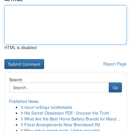
HTML is disabled
Report Page
Search
Go
Published News
1
สอบถามข้อมูล lucabetasia
1
His Secret Obsession PDF: Uncover the Truth
1
What Are the Best Home Battery Brands for Maryl...
1
Floral Arrangements Near Brentwood Rd
1
Pilny zakup prawa jazdy: Unikaj oszustw!