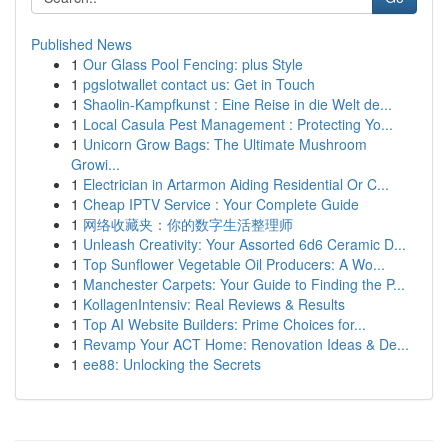
Published News
1
Our Glass Pool Fencing: plus Style
1
pgslotwallet contact us: Get in Touch
1
Shaolin-Kampfkunst : Eine Reise in die Welt de...
1
Local Casula Pest Management : Protecting Yo...
1
Unicorn Grow Bags: The Ultimate Mushroom
Growi...
1
Electrician in Artarmon Aiding Residential Or C...
1
Cheap IPTV Service : Your Complete Guide
1
网络收藏夹：你的数字生活整理师
1
Unleash Creativity: Your Assorted 6d6 Ceramic D...
1
Top Sunflower Vegetable Oil Producers: A Wo...
1
Manchester Carpets: Your Guide to Finding the P...
1
KollagenIntensiv: Real Reviews & Results
1
Top AI Website Builders: Prime Choices for...
1
Revamp Your ACT Home: Renovation Ideas & De...
1
ee88: Unlocking the Secrets