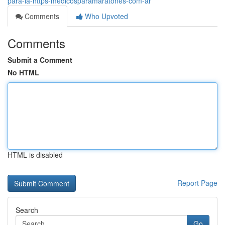
para-la-https-medicosparamaratones-com-ar
Comments
Who Upvoted
Comments
Submit a Comment
No HTML
HTML is disabled
Report Page
Search
Go