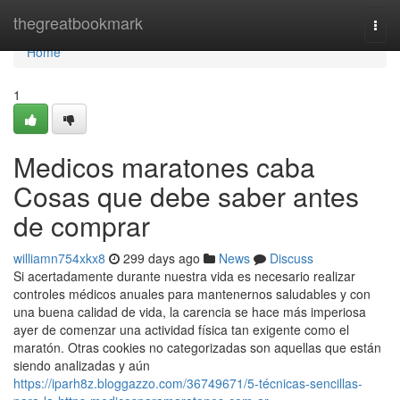
Home
thegreatbookmark
Togg
navi
Home
1
Medicos maratones caba
Cosas que debe saber antes
de comprar
williamn754xkx8
299 days ago
News
Discuss
Si acertadamente durante nuestra vida es necesario realizar
controles médicos anuales para mantenernos saludables y con
una buena calidad de vida, la carencia se hace más imperiosa
ayer de comenzar una actividad física tan exigente como el
maratón. Otras cookies no categorizadas son aquellas que están
siendo analizadas y aún
https://iparh8z.bloggazzo.com/36749671/5-técnicas-sencillas-