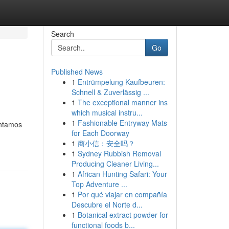
Search
Go
Published News
1
Entrümpelung Kaufbeuren:
Schnell & Zuverlässig ...
1
The exceptional manner ins
which musical instru...
1
Fashionable Entryway Mats
ontamos
for Each Doorway
1
商小信：安全吗？
1
Sydney Rubbish Removal
Producing Cleaner Living...
1
African Hunting Safari: Your
Top Adventure ...
1
Por qué viajar en compañía
Descubre el Norte d...
1
Botanical extract powder for
functional foods b...