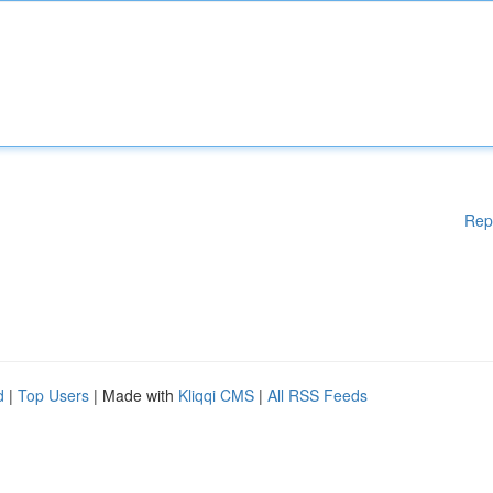
Rep
d
|
Top Users
| Made with
Kliqqi CMS
|
All RSS Feeds