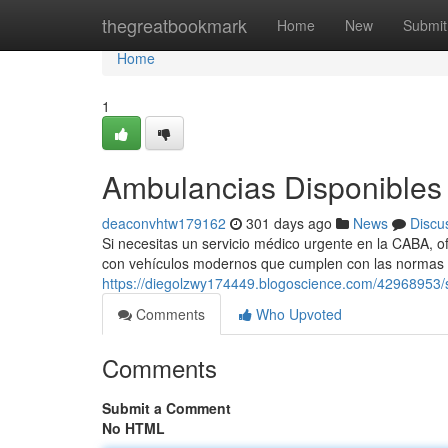
Home
thegreatbookmark
Home
New
Submit
Home
1
Ambulancias Disponibles 
deaconvhtw179162
301 days ago
News
Discu
Si necesitas un servicio médico urgente en la CABA, o
con vehículos modernos que cumplen con las normas 
https://diegolzwy174449.blogoscience.com/42968953/
Comments
Who Upvoted
Comments
Submit a Comment
No HTML