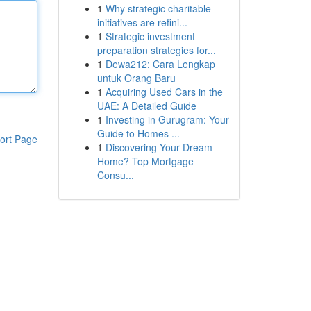
1
Why strategic charitable
initiatives are refini...
1
Strategic investment
preparation strategies for...
1
Dewa212: Cara Lengkap
untuk Orang Baru
1
Acquiring Used Cars in the
UAE: A Detailed Guide
1
Investing in Gurugram: Your
Guide to Homes ...
ort Page
1
Discovering Your Dream
Home? Top Mortgage
Consu...