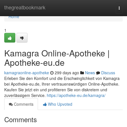
Home
thegreatbookmark
Togg
navi
Home
1
Kamagra Online-Apotheke |
Apotheke-eu.de
kamagraonline-apotheke
299 days ago
News
Discuss
Erleben Sie den Komfort und die Erschwinglichkeit von Kamagra
bei Apotheke-eu.de, Ihrer vertrauenswürdigen Online-Apotheke.
Kaufen Sie jetzt ein und profitieren Sie von diskretem und
zuverlässigem Service.
https://apotheke-eu.de/kamagra/
Comments
Who Upvoted
Comments