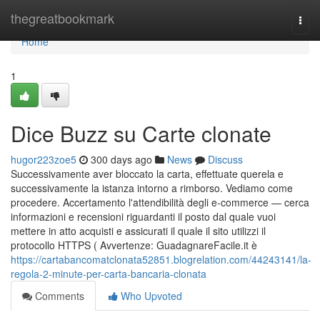
Home
thegreatbookmark
Togg
navi
Home
1
Dice Buzz su Carte clonate
hugor223zoe5
300 days ago
News
Discuss
Successivamente aver bloccato la carta, effettuate querela e
successivamente la istanza intorno a rimborso. Vediamo come
procedere. Accertamento l'attendibilità degli e-commerce — cerca
informazioni e recensioni riguardanti il posto dal quale vuoi
mettere in atto acquisti e assicurati il quale il sito utilizzi il
protocollo HTTPS ( Avvertenze: GuadagnareFacile.it è
https://cartabancomatclonata52851.blogrelation.com/44243141/la-
regola-2-minute-per-carta-bancaria-clonata
Comments
Who Upvoted