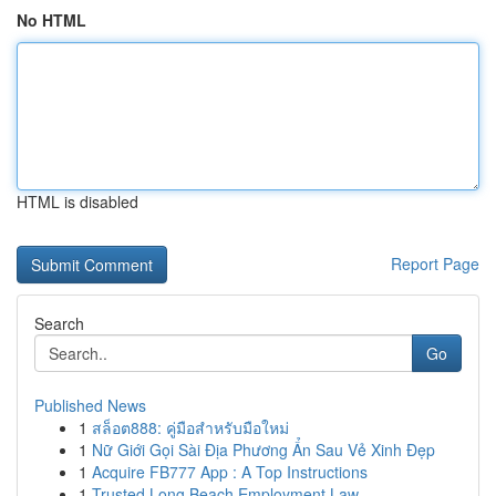
No HTML
HTML is disabled
Report Page
Search
Go
Published News
1
สล็อต888: คู่มือสำหรับมือใหม่
1
Nữ Giới Gọi Sài Địa Phương Ẩn Sau Vẻ Xinh Đẹp
1
Acquire FB777 App : A Top Instructions
1
Trusted Long Beach Employment Law