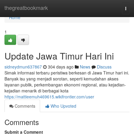
Home
thegreatbookmark
Togg
navi
Home
1
Update Jawa Timur Hari Ini
sidneydmun637867
304 days ago
News
Discuss
Simak informasi terbaru peristiwa berkesan di Jawa Timur hari ini.
Banyak isu yang menjadi sorotan, seperti kemudahan akses
layanan publik, perkembangan ekonomi regional, atau kejadian-
kejadian menarik di berbagai kota
https://mattieemuh469615.wikifrontier.com/user
Comments
Who Upvoted
Comments
Submit a Comment