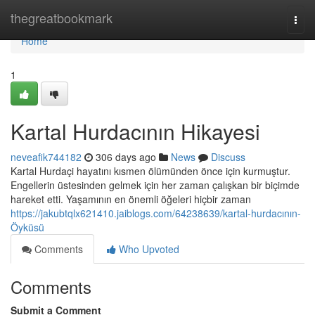
Home
thegreatbookmark
Togg
navi
Home
1
Kartal Hurdacının Hikayesi
neveafik744182
306 days ago
News
Discuss
Kartal Hurdaçi hayatını kısmen ölümünden önce için kurmuştur.
Engellerin üstesinden gelmek için her zaman çalışkan bir biçimde
hareket etti. Yaşamının en önemli öğeleri hiçbir zaman
https://jakubtqlx621410.jaiblogs.com/64238639/kartal-hurdacının-
Öyküsü
Comments
Who Upvoted
Comments
Submit a Comment