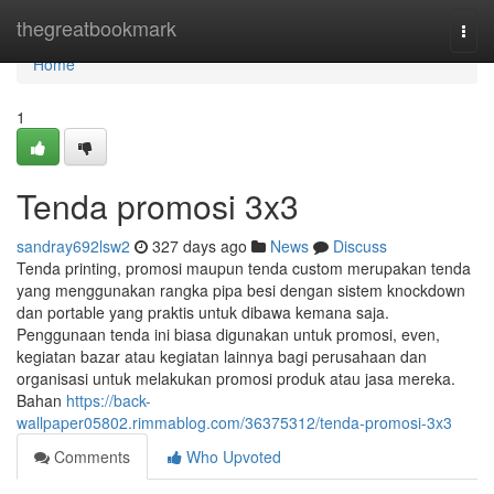
Home
thegreatbookmark
Togg
navi
Home
1
Tenda promosi 3x3
sandray692lsw2
327 days ago
News
Discuss
Tenda printing, promosi maupun tenda custom merupakan tenda
yang menggunakan rangka pipa besi dengan sistem knockdown
dan portable yang praktis untuk dibawa kemana saja.
Penggunaan tenda ini biasa digunakan untuk promosi, even,
kegiatan bazar atau kegiatan lainnya bagi perusahaan dan
organisasi untuk melakukan promosi produk atau jasa mereka.
Bahan
https://back-
wallpaper05802.rimmablog.com/36375312/tenda-promosi-3x3
Comments
Who Upvoted