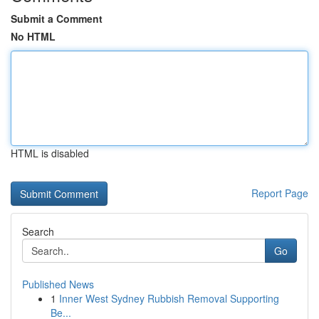
Submit a Comment
No HTML
HTML is disabled
Report Page
Search
Go
Published News
1
Inner West Sydney Rubbish Removal Supporting
Be...