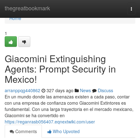
Home
thegreatbookmark
Togg
navi
Home
1
Giacomini Extinguishing
Agents: Prompt Security in
Mexico!
arranppqg440862
327 days ago
News
Discuss
En un mundo donde las amenazas existen a cada paso, contar
con una empresa de confianza como Giacomini Extintores es
fundamental. Con una larga trayectoria en el mercado mexicano,
Giacomini se ha convertido en
https://reganrasb056407.eqnextwiki.com/user
Comments
Who Upvoted