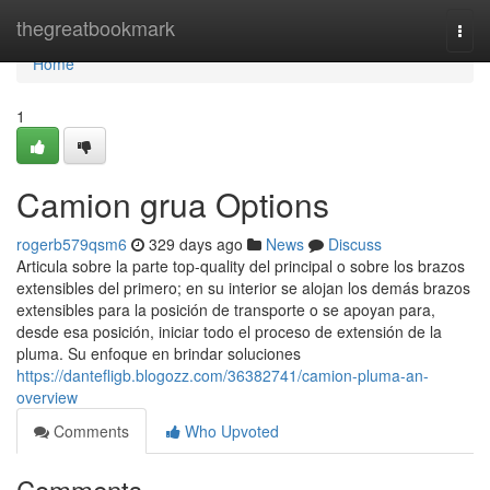
Home
thegreatbookmark
Togg
navi
Home
1
Camion grua Options
rogerb579qsm6
329 days ago
News
Discuss
Articula sobre la parte top-quality del principal o sobre los brazos
extensibles del primero; en su interior se alojan los demás brazos
extensibles para la posición de transporte o se apoyan para,
desde esa posición, iniciar todo el proceso de extensión de la
pluma. Su enfoque en brindar soluciones
https://dantefligb.blogozz.com/36382741/camion-pluma-an-
overview
Comments
Who Upvoted
Comments