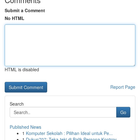
Submit a Comment
No HTML
HTML is disabled
Report Page
Search
Go
Published News
1
Komputer Sekolah : Pilihan Ideal untuk Pe...
1
Dukun707: Teka-teki di Balik Persona Kontrov...