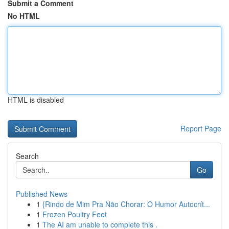
Submit a Comment
No HTML
HTML is disabled
Report Page
Search
Go
Published News
1
{Rindo de Mim Pra Não Chorar: O Humor Autocrít...
1
Frozen Poultry Feet
1
The AI am unable to complete this .