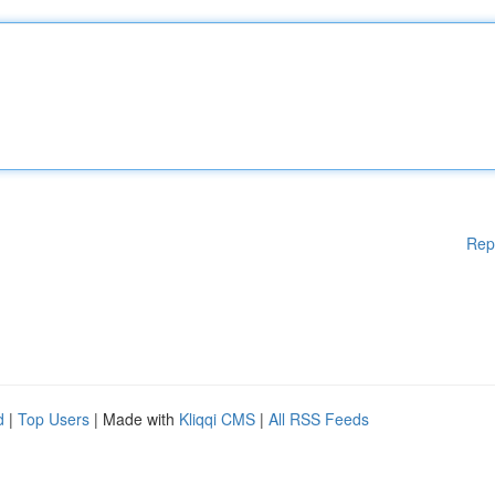
Rep
d
|
Top Users
| Made with
Kliqqi CMS
|
All RSS Feeds