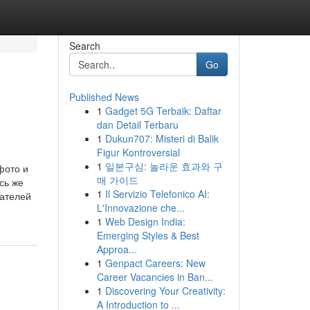
Search
Go
Published News
1
Gadget 5G Terbaik: Daftar
dan Detail Terbaru
1
Dukun707: Misteri di Balik
Figur Kontroversial
1
일본구심: 놀라운 효과와 구
фото и
매 가이드
сь же
1
Il Servizio Telefonico AI:
вателей
L'Innovazione che...
1
Web Design India:
Emerging Styles & Best
Approa...
1
Genpact Careers: New
Career Vacancies in Ban...
1
Discovering Your Creativity:
A Introduction to ...