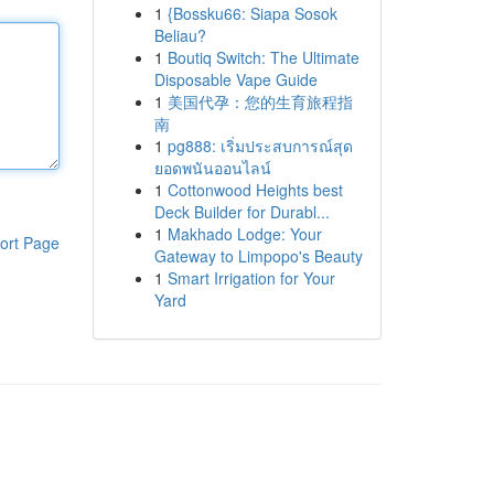
1
{Bossku66: Siapa Sosok
Beliau?
1
Boutiq Switch: The Ultimate
Disposable Vape Guide
1
美国代孕：您的生育旅程指
南
1
pg888: เริ่มประสบการณ์สุด
ยอดพนันออนไลน์
1
Cottonwood Heights best
Deck Builder for Durabl...
1
Makhado Lodge: Your
ort Page
Gateway to Limpopo's Beauty
1
Smart Irrigation for Your
Yard