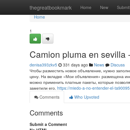
Home
thegreatbookmark
Home
New
Submit
Home
1
Camion pluma en sevilla 
denisa393zkv5
331 days ago
News
Discuss
Чтобы разместить новое объявление, нужно заполн
цену. На вкладке «Мои объявления» размещена инф
можно применить платные пакеты, которые позволя
заметили его.
https://miedo-a-no-entender-el-ta9009
Comments
Who Upvoted
Comments
Submit a Comment