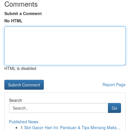
Comments
Submit a Comment
No HTML
HTML is disabled
Report Page
Search
Go
Published News
1
Slot Gacor Hari Ini: Panduan & Tips Menang Maks...