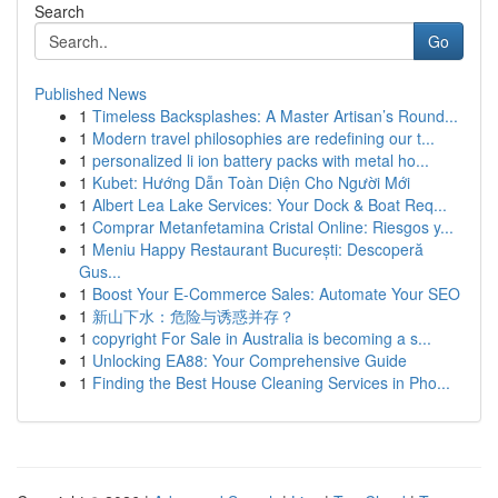
Search
Go
Published News
1
Timeless Backsplashes: A Master Artisan’s Round...
1
Modern travel philosophies are redefining our t...
1
personalized li ion battery packs with metal ho...
1
Kubet: Hướng Dẫn Toàn Diện Cho Người Mới
1
Albert Lea Lake Services: Your Dock & Boat Req...
1
Comprar Metanfetamina Cristal Online: Riesgos y...
1
Meniu Happy Restaurant București: Descoperă
Gus...
1
Boost Your E-Commerce Sales: Automate Your SEO
1
新山下水：危险与诱惑并存？
1
copyright For Sale in Australia is becoming a s...
1
Unlocking EA88: Your Comprehensive Guide
1
Finding the Best House Cleaning Services in Pho...