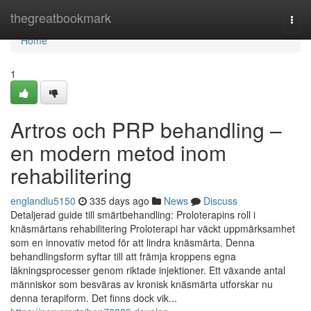
Home
thegreatbookmark
Togg
navi
Home
1
Artros och PRP behandling –
en modern metod inom
rehabilitering
englandlu5150
335 days ago
News
Discuss
Detaljerad guide till smärtbehandling: Proloterapins roll i
knäsmärtans rehabilitering Proloterapi har väckt uppmärksamhet
som en innovativ metod för att lindra knäsmärta. Denna
behandlingsform syftar till att främja kroppens egna
läkningsprocesser genom riktade injektioner. Ett växande antal
människor som besväras av kronisk knäsmärta utforskar nu
denna terapiform. Det finns dock vik...