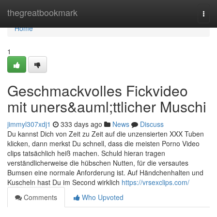
Home
thegreatbookmark
Togg
navi
Home
1
Geschmackvolles Fickvideo
mit uners&auml;ttlicher Muschi
jimmyl307xdj1
333 days ago
News
Discuss
Du kannst Dich von Zeit zu Zeit auf die unzensierten XXX Tuben
klicken, dann merkst Du schnell, dass die meisten Porno Video
clips tatsächlich heiß machen. Schuld hieran tragen
verständlicherweise die hübschen Nutten, für die versautes
Bumsen eine normale Anforderung ist. Auf Händchenhalten und
Kuscheln hast Du im Second wirklich
https://vrsexclips.com/
Comments
Who Upvoted