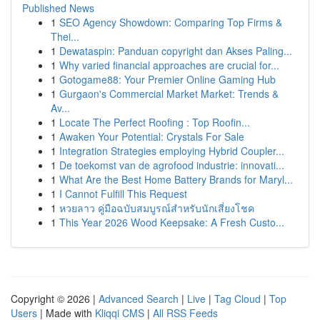
Published News
1
SEO Agency Showdown: Comparing Top Firms &
Thei...
1
Dewataspin: Panduan copyright dan Akses Paling...
1
Why varied financial approaches are crucial for...
1
Gotogame88: Your Premier Online Gaming Hub
1
Gurgaon's Commercial Market Market: Trends &
Av...
1
Locate The Perfect Roofing : Top Roofin...
1
Awaken Your Potential: Crystals For Sale
1
Integration Strategies employing Hybrid Coupler...
1
De toekomst van de agrofood industrie: innovati...
1
What Are the Best Home Battery Brands for Maryl...
1
I Cannot Fulfill This Request
1
หวยลาว คู่มือฉบับสมบูรณ์สำหรับนักเสี่ยงโชค
1
This Year 2026 Wood Keepsake: A Fresh Custo...
Copyright © 2026 |
Advanced Search
|
Live
|
Tag Cloud
|
Top
Users
| Made with
Kliqqi CMS
|
All RSS Feeds