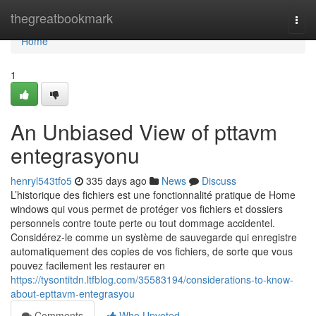
Home
thegreatbookmark
Togg
navi
Home
1
An Unbiased View of pttavm
entegrasyonu
henryl543tfo5
335 days ago
News
Discuss
L’historique des fichiers est une fonctionnalité pratique de Home
windows qui vous permet de protéger vos fichiers et dossiers
personnels contre toute perte ou tout dommage accidentel.
Considérez-le comme un système de sauvegarde qui enregistre
automatiquement des copies de vos fichiers, de sorte que vous
pouvez facilement les restaurer en
https://tysontitdn.ltfblog.com/35583194/considerations-to-know-
about-epttavm-entegrasyou
Comments
Who Upvoted