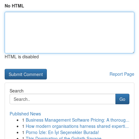
No HTML
HTML is disabled
Report Page
Search
Go
Published News
1
Business Management Software Pricing: A thoroug...
1
How modern organisations harness shared experti...
1
Porno İzle: En İyi Seçenekler Burada!
1
This Domination of the Goliath Savage