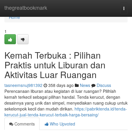
Home
thegreatbookmark
Togg
navi
Home
1
Kemah Terbuka : Pilihan
Praktis untuk Liburan dan
Aktivitas Luar Ruangan
tasneemsnuj981392
358 days ago
News
Discuss
Perencanaan liburan atau kegiatan di luar ruangan? Pilihlah
kemah terkecil sebagai pilihan handal. Tenda kerucut, dengan
desainnya yang unik dan simpel, menyediakan ruang cukup untuk
sekelompok kecil dan mudah dirikan.
https://pabriktenda.id/tenda-
kerucut-jual-tenda-kerucut-terbaik-harga-bersaing/
Comments
Who Upvoted