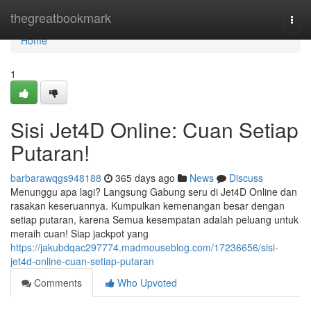
Home
thegreatbookmark
Togg
navi
Home
1
Sisi Jet4D Online: Cuan Setiap
Putaran!
barbarawqgs948188
365 days ago
News
Discuss
Menunggu apa lagi? Langsung Gabung seru di Jet4D Online dan
rasakan keseruannya. Kumpulkan kemenangan besar dengan
setiap putaran, karena Semua kesempatan adalah peluang untuk
meraih cuan! Siap jackpot yang
https://jakubdqac297774.madmouseblog.com/17236656/sisi-
jet4d-online-cuan-setiap-putaran
Comments
Who Upvoted