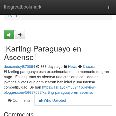
Home
thegreatbookmark
Togg
navi
Home
1
¡Karting Paraguayo en
Ascenso!
deacondoyi870094
363 days ago
News
Discuss
El karting paraguayo está experimentando un momento de gran
auge . En las pistas se observa una creciente cantidad de
jóvenes pilotos que demuestran habilidad y una intensa
competitividad. Se han
https://aliciayqkm839415.review-
blogger.com/56687032/karting-paraguayo-en-ascenso
Comments
Who Upvoted
Comments