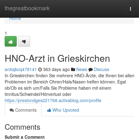
Home
thegreatbookmark
Togg
navi
Home
1
HNO-Arzt in Grieskirchen
anitajkcq478141
363 days ago
News
Discuss
In Grieskirchen finden Sie mehrere HNO-Ärzte, die Ihnen bei allen
Problemen im Bereich Ohren/Hals/Nasen helfen können. Egal
ob/Ob es sich um/Falls Sie Probleme haben mit einem
tinnitus/Schwindel/Hörverlust oder
https://prestondges221768.activablog.com/profile
Comments
Who Upvoted
Comments
Submit a Comment