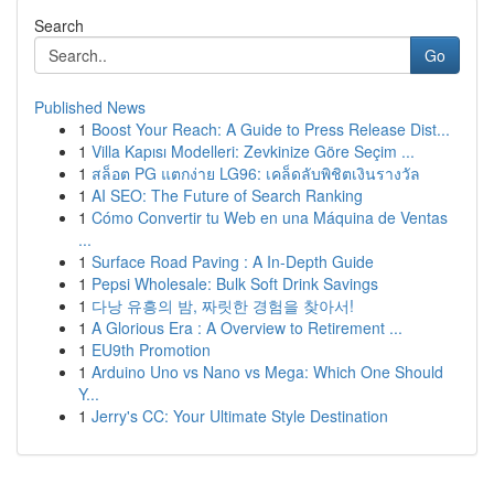
Search
Go
Published News
1
Boost Your Reach: A Guide to Press Release Dist...
1
Villa Kapısı Modelleri: Zevkinize Göre Seçim ...
1
สล็อต PG แตกง่าย LG96: เคล็ดลับพิชิตเงินรางวัล
1
AI SEO: The Future of Search Ranking
1
Cómo Convertir tu Web en una Máquina de Ventas
...
1
Surface Road Paving : A In-Depth Guide
1
Pepsi Wholesale: Bulk Soft Drink Savings
1
다낭 유흥의 밤, 짜릿한 경험을 찾아서!
1
A Glorious Era : A Overview to Retirement ...
1
EU9th Promotion
1
Arduino Uno vs Nano vs Mega: Which One Should
Y...
1
Jerry's CC: Your Ultimate Style Destination