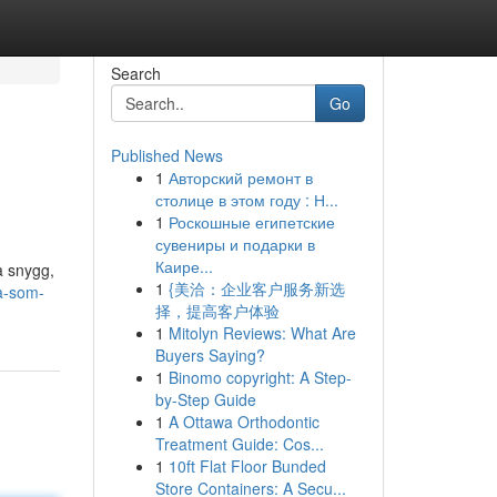
Search
Go
Published News
1
Авторский ремонт в
столице в этом году : Н...
1
Роскошные египетские
сувениры и подарки в
Каире...
a snygg,
1
{美洽：企业客户服务新选
a-som-
择，提高客户体验
1
Mitolyn Reviews: What Are
Buyers Saying?
1
Binomo copyright: A Step-
by-Step Guide
1
A Ottawa Orthodontic
Treatment Guide: Cos...
1
10ft Flat Floor Bunded
Store Containers: A Secu...