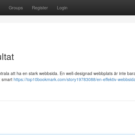
Groups
Register
Login
ltat
entrala att ha en stark webbsida. En well-designad webbplats är inte bar
t smart
https://top10bookmark.com/story19783088/en-effektiv-webbsid