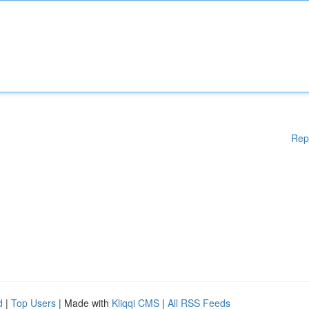
Rep
d
|
Top Users
| Made with
Kliqqi CMS
|
All RSS Feeds