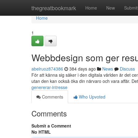
Home
thegreatbookmark
Home
New
Submit
Home
1
Webbdesign som ger resu
abelruoz874386
384 days ago
News
Discuss
För att känna sig säker i den digitala världen är det c
utan den kan också öka din närvaro och vara affär. De
genererar-intresse
Comments
Who Upvoted
Comments
Submit a Comment
No HTML