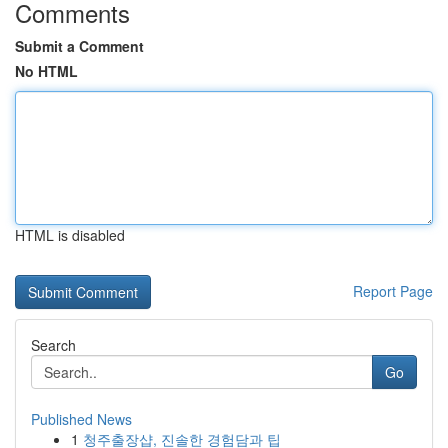
Comments
Submit a Comment
No HTML
HTML is disabled
Report Page
Search
Go
Published News
1
청주출장샵, 진솔한 경험담과 팁