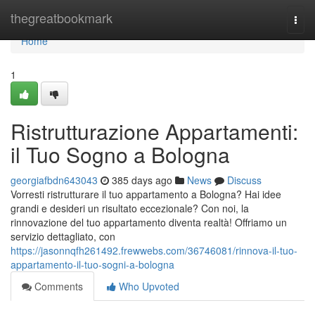
Home
thegreatbookmark
Togg
navi
Home
1
Ristrutturazione Appartamenti:
il Tuo Sogno a Bologna
georgiafbdn643043
385 days ago
News
Discuss
Vorresti ristrutturare il tuo appartamento a Bologna? Hai idee
grandi e desideri un risultato eccezionale? Con noi, la
rinnovazione del tuo appartamento diventa realtà! Offriamo un
servizio dettagliato, con
https://jasonnqfh261492.frewwebs.com/36746081/rinnova-il-tuo-
appartamento-il-tuo-sogni-a-bologna
Comments
Who Upvoted