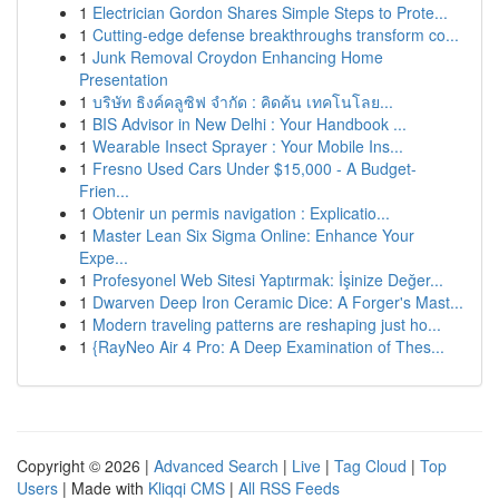
1
Electrician Gordon Shares Simple Steps to Prote...
1
Cutting-edge defense breakthroughs transform co...
1
Junk Removal Croydon Enhancing Home
Presentation
1
บริษัท ธิงค์คลูซิฟ จำกัด : คิดค้น เทคโนโลย...
1
BIS Advisor in New Delhi : Your Handbook ...
1
Wearable Insect Sprayer : Your Mobile Ins...
1
Fresno Used Cars Under $15,000 - A Budget-
Frien...
1
Obtenir un permis navigation : Explicatio...
1
Master Lean Six Sigma Online: Enhance Your
Expe...
1
Profesyonel Web Sitesi Yaptırmak: İşinize Değer...
1
Dwarven Deep Iron Ceramic Dice: A Forger's Mast...
1
Modern traveling patterns are reshaping just ho...
1
{RayNeo Air 4 Pro: A Deep Examination of Thes...
Copyright © 2026 |
Advanced Search
|
Live
|
Tag Cloud
|
Top
Users
| Made with
Kliqqi CMS
|
All RSS Feeds