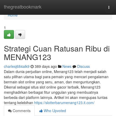
Home
thegreatbookmark
Togg
navi
Home
1
Strategi Cuan Ratusan Ribu di
MENANG123
charlesj684alk9
389 days ago
News
Discuss
Dalam dunia perjudian online, Menang123 telah menjadi salah
satu pilihan utama bagi para pemain yang mencari pengalaman
bermain slot online yang seru, aman, dan menguntungkan.
Dikenal sebagai situs slot online gacor terbaik, Menang123
menghadirkan berbagai fitur unggulan yang membuatnya
berbeda dari platform lainnya. Artikel ini akan mengupas tuntas
tentang kelebihan
https://slotterbarumenang123.it.com/
Comments
Who Upvoted