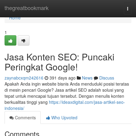
Home
thegreatbookmark
Togg
navi
Home
1
Jasa Konten SEO: Puncaki
Peringkat Google!
zaynabcxqm242616
391 days ago
News
Discuss
Apakah Anda ingin website bisnis Anda menduduki posisi teratas
di mesin pencari Google? Jasa artikel SEO adalah solusi yang
tepat untuk mencapai tujuan tersebut. Dengan menulis konten
berkualitas tinggi yang
https://ideaxdigital.com/jasa-artikel-seo-
indonesia/
Comments
Who Upvoted
Comments