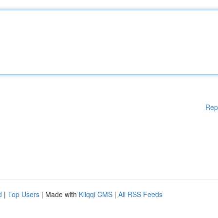
Rep
d
|
Top Users
| Made with
Kliqqi CMS
|
All RSS Feeds