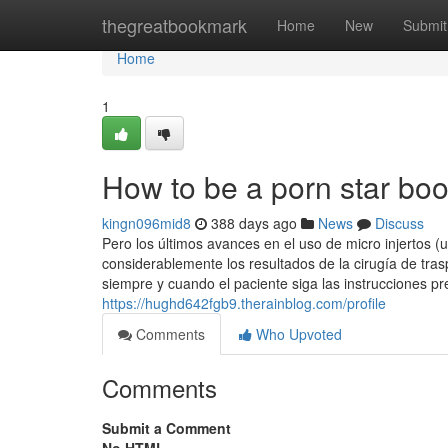
Home
thegreatbookmark
Home
New
Submit
Home
1
How to be a porn star bo
kingn096mid8
388 days ago
News
Discuss
Pero los últimos avances en el uso de micro injertos (u
considerablemente los resultados de la cirugía de trasp
siempre y cuando el paciente siga las instrucciones pr
https://hughd642fgb9.therainblog.com/profile
Comments
Who Upvoted
Comments
Submit a Comment