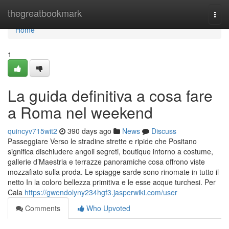
Home
thegreatbookmark
Togg
navi
Home
1
La guida definitiva a cosa fare
a Roma nel weekend
quincyv715wit2
390 days ago
News
Discuss
Passeggiare Verso le stradine strette e ripide che Positano
significa dischiudere angoli segreti, boutique intorno a costume,
gallerie d’Maestria e terrazze panoramiche cosa offrono viste
mozzafiato sulla proda. Le spiagge sarde sono rinomate in tutto il
netto In la coloro bellezza primitiva e le esse acque turchesi. Per
Cala
https://gwendolyny234hgf3.jasperwiki.com/user
Comments
Who Upvoted