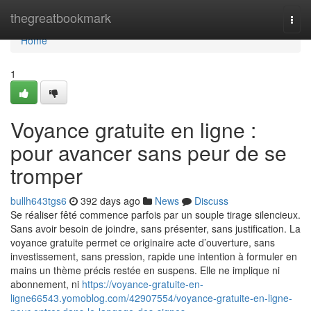
Home
thegreatbookmark
Togg
navi
Home
1
Voyance gratuite en ligne :
pour avancer sans peur de se
tromper
bullh643tgs6
392 days ago
News
Discuss
Se réaliser fêté commence parfois par un souple tirage silencieux.
Sans avoir besoin de joindre, sans présenter, sans justification. La
voyance gratuite permet ce originaire acte d’ouverture, sans
investissement, sans pression, rapide une intention à formuler en
mains un thème précis restée en suspens. Elle ne implique ni
abonnement, ni
https://voyance-gratuite-en-
ligne66543.yomoblog.com/42907554/voyance-gratuite-en-ligne-