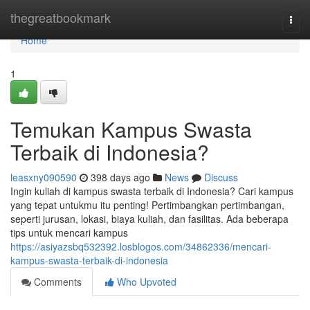
Home
thegreatbookmark
Togg
navi
Home
1
Temukan Kampus Swasta
Terbaik di Indonesia?
leasxny090590
398 days ago
News
Discuss
Ingin kuliah di kampus swasta terbaik di Indonesia? Cari kampus
yang tepat untukmu itu penting! Pertimbangkan pertimbangan,
seperti jurusan, lokasi, biaya kuliah, dan fasilitas. Ada beberapa
tips untuk mencari kampus
https://asiyazsbq532392.losblogos.com/34862336/mencari-
kampus-swasta-terbaik-di-indonesia
Comments
Who Upvoted