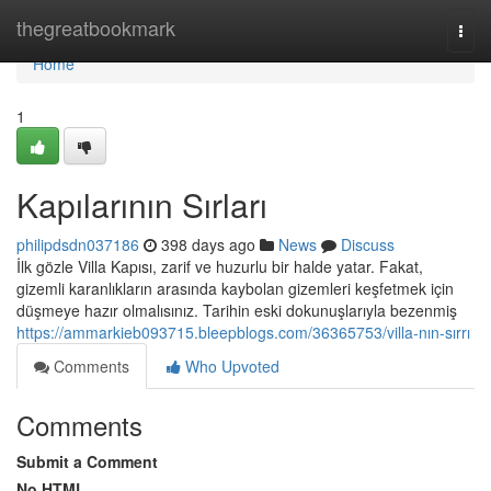
Home
thegreatbookmark
Togg
navi
Home
1
Kapılarının Sırları
philipdsdn037186
398 days ago
News
Discuss
İlk gözle Villa Kapısı, zarif ve huzurlu bir halde yatar. Fakat,
gizemli karanlıkların arasında kaybolan gizemleri keşfetmek için
düşmeye hazır olmalısınız. Tarihin eski dokunuşlarıyla bezenmiş
https://ammarkieb093715.bleepblogs.com/36365753/villa-nın-sırrı
Comments
Who Upvoted
Comments
Submit a Comment
No HTML