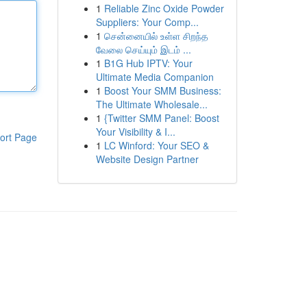
1
Reliable Zinc Oxide Powder
Suppliers: Your Comp...
1
சென்னையில் உள்ள சிறந்த
வேலை செய்யும் இடம் ...
1
B1G Hub IPTV: Your
Ultimate Media Companion
1
Boost Your SMM Business:
The Ultimate Wholesale...
1
{Twitter SMM Panel: Boost
Your Visibility & I...
ort Page
1
LC Winford: Your SEO &
Website Design Partner