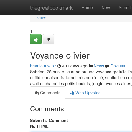
Home
thegreatbookmark
Home
New
Submit
Home
1
Voyance olivier
brianl890wtp7
409 days ago
News
Discuss
Sabrina, 28 ans, et le aube où une voyance gratuite l’
quitté le maison fraternel très non-initié, souffert e
avait enchaîné les petits boulots, jonglé avec les aide
Comments
Who Upvoted
Comments
Submit a Comment
No HTML