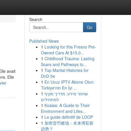
Search
Go
Published News
1
Looking for this Fresno Pre-
Owned Cars At $15,0...
1
Childhood Trauma: Lasting
Scars and Pathways to...
1
Top Martial Histories for
lle avait
DnD 5e
ns. Elle
1
En Ucuz IPTV Abone Olun:
vier
Türkiye'nin En İyi ...
1
שחזור מידע: מדריך מקיף
למתחילים
1
Koalas: A Guide to Their
Environment and Lifes...
1
Le guide définitif de LOOP
1
加密货币赌场：未来博彩新
趋势？