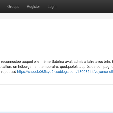
Groups
Register
Login
a reconnectée auquel elle-même Sabrina avait admis à faire avec brin. E
n colocation, en hébergement temporaire, quelquefois auprès de compagno
s, repoussé
https://saeede085syd9.csublogs.com/43003544/voyance-oli