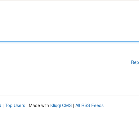
Rep
d
|
Top Users
| Made with
Kliqqi CMS
|
All RSS Feeds