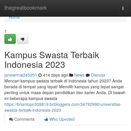
Home
thegreatbookmark
Togg
navi
Home
1
Kampus Swasta Terbaik
Indonesia 2023
janewrmw245251
414 days ago
News
Discuss
Mencari kampus swasta terbaik di Indonesia tahun 2023? Anda
berada di tempat yang tepat! Memilih kampus yang tepat sangat
penting untuk masa depan pendidikan dan karier Anda. Di bawah
ini beberapa kampus swasta
https://briantopn308819.bcbloggers.com/34792990/universitas-
swasta-terbaik-indonesia-2023
Comments
Who Upvoted