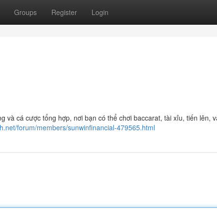
Groups
Register
Login
g và cá cược tổng hợp, nơi bạn có thể chơi baccarat, tài xỉu, tiến lên, và
ch.net/forum/members/sunwinfinancial-479565.html