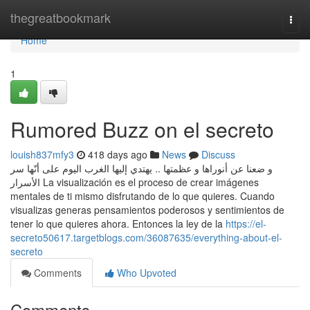
Home
thegreatbookmark
Togg
navi
Home
1
Rumored Buzz on el secreto
louish837mfy3
418 days ago
News
Discuss
و ضعنا عن أنوراها و عظمتها .. يهتدي إليها الغرب اليوم على أنّها سر
الأسرار La visualización es el proceso de crear imágenes
mentales de ti mismo disfrutando de lo que quieres. Cuando
visualizas generas pensamientos poderosos y sentimientos de
tener lo que quieres ahora. Entonces la ley de la
https://el-
secreto50617.targetblogs.com/36087635/everything-about-el-
secreto
Comments
Who Upvoted
Comments