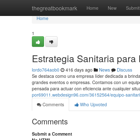
Home
thegreatbookmark
Home
New
Submit
Home
1
Estrategia Sanitaria para
lordo764aob0
416 days ago
News
Discuss
Se destaca como una empresa líder dedicada a brindar
grandes eventos o empresas. Contamos con un equipo 
pensada para actuar con eficiencia ante cualquier situ
por69011.webdesign96.com/36152564/equipo-sanitario
Comments
Who Upvoted
Comments
Submit a Comment