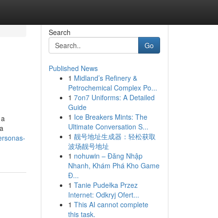
Search
Go
Published News
1
Midland’s Refinery &
Petrochemical Complex Po...
1
7on7 Uniforms: A Detailed
Guide
1
Ice Breakers Mints: The
 a
Ultimate Conversation S...
ca
1
靓号地址生成器：轻松获取
ersonas-
波场靓号地址
1
nohuwin – Đăng Nhập
Nhanh, Khám Phá Kho Game
Đ...
1
Tanie Pudełka Przez
Internet: Odkryj Ofert...
1
This AI cannot complete
this task.