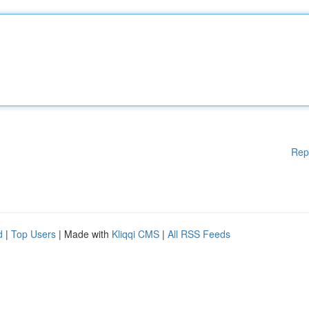
Rep
d
|
Top Users
| Made with
Kliqqi CMS
|
All RSS Feeds