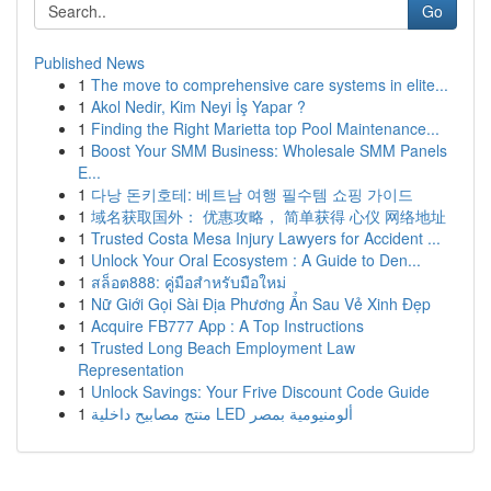
Go
Published News
1
The move to comprehensive care systems in elite...
1
Akol Nedir, Kim Neyi İş Yapar ?
1
Finding the Right Marietta top Pool Maintenance...
1
Boost Your SMM Business: Wholesale SMM Panels
E...
1
다낭 돈키호테: 베트남 여행 필수템 쇼핑 가이드
1
域名获取国外： 优惠攻略， 简单获得 心仪 网络地址
1
Trusted Costa Mesa Injury Lawyers for Accident ...
1
Unlock Your Oral Ecosystem : A Guide to Den...
1
สล็อต888: คู่มือสำหรับมือใหม่
1
Nữ Giới Gọi Sài Địa Phương Ẩn Sau Vẻ Xinh Đẹp
1
Acquire FB777 App : A Top Instructions
1
Trusted Long Beach Employment Law
Representation
1
Unlock Savings: Your Frive Discount Code Guide
1
منتج مصابيح داخلية LED ألومنيومية بمصر