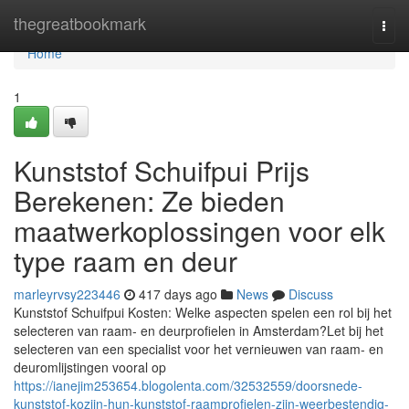
Home
thegreatbookmark
Togg
navi
Home
1
Kunststof Schuifpui Prijs
Berekenen: Ze bieden
maatwerkoplossingen voor elk
type raam en deur
marleyrvsy223446
417 days ago
News
Discuss
Kunststof Schuifpui Kosten: Welke aspecten spelen een rol bij het
selecteren van raam- en deurprofielen in Amsterdam?Let bij het
selecteren van een specialist voor het vernieuwen van raam- en
deuromlijstingen vooral op
https://ianejim253654.blogolenta.com/32532559/doorsnede-
kunststof-kozijn-hun-kunststof-raamprofielen-zijn-weerbestendig-