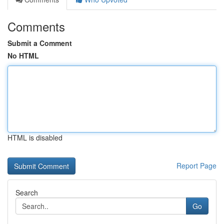
Comments
Submit a Comment
No HTML
HTML is disabled
Report Page
Search
Go