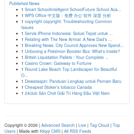
Published News
1
Smart SchoolIntelligent SchoolFuture School Aca...
1
WPS Office 中文版：免费 办公 软件 深度 分析
1
copyright copyright: Troubleshooting Common
Issues
1
Servis iPhone Indonesia: Solusi Tepat untuk ...
1
Relating with The New Arrival: A New Dad's ...
1
Breaking News: City Council Approves New Spend...
1
Unboxing a Pokémon Booster Box: What's Inside?
1
British Liquidation Pallets : Your Complete ...
1
Casino Crown: Gateway to Fortune
1
Round Lake Beach Top Landscaper for Beautiful
O...
1
Dewataspin: Panduan Lengkap untuk Pemain Baru
1
Cheapest Stoker's tobacco Canada
1
24club Sân Chơi Giải Trí Hàng Đầu Việt Nam
Copyright © 2026 |
Advanced Search
|
Live
|
Tag Cloud
|
Top
Users
| Made with
Kliqqi CMS
|
All RSS Feeds