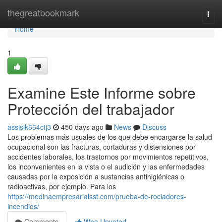
Home
thegreatbookmark
Togg
navi
Home
1
Examine Este Informe sobre
Protección del trabajador
assisik664ctj3
450 days ago
News
Discuss
Los problemas más usuales de los que debe encargarse la salud
ocupacional son las fracturas, cortaduras y distensiones por
accidentes laborales, los trastornos por movimientos repetitivos,
los inconvenientes en la vista o el audición y las enfermedades
causadas por la exposición a sustancias antihigiénicas o
radioactivas, por ejemplo. Para los
https://medinaempresarialsst.com/prueba-de-rociadores-
incendios/
Comments
Who Upvoted