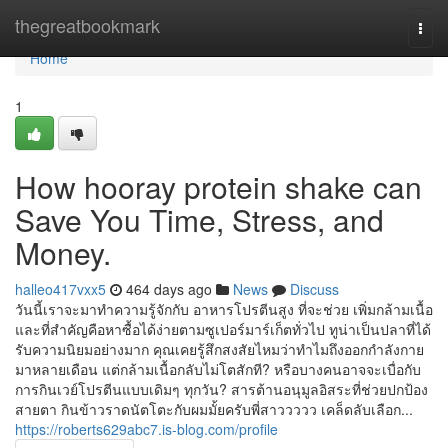
Home
thegreatbookmark
Togg
navi
Home
1
How hooray protein shake can
Save You Time, Stress, and
Money.
halleo417vxx5
464 days ago
News
Discuss
วันนี้เราจะมาทำความรู้จักกับ อาหารโปรตีนสูง ที่จะช่วย เพิ่มกล้ามเนื้อ
และที่สำคัญคือหาซื้อได้ง่ายตามซูเปอร์มาร์เก็ตทั่วไป ทูน่าเป็นปลาที่ได้
รับความนิยมอย่างมาก คุณเคยรู้สึกสงสัยไหมว่าทำไมถึงออกกำลังกาย
มาหลายเดือน แต่กล้ามเนื้อกลับไม่โตสักที? หรือบางคนอาจจะเบื่อกับ
การกินเวย์โปรตีนแบบเดิมๆ ทุกวัน? สารต้านอนุมูลอิสระที่ช่วยปกป้อง
สายตา กินข้าวราดนัตโตะกับผมมั้ยครับพี่สาววววว เคล็ดลับเลือก...
https://roberts629abc7.is-blog.com/profile